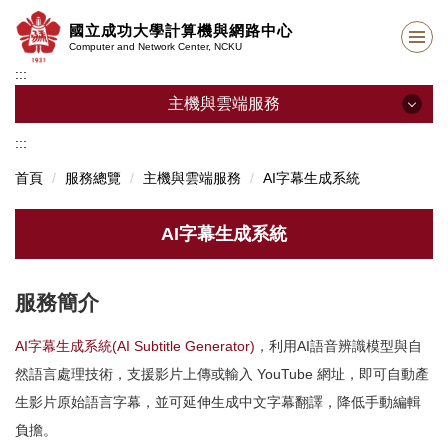
跳
國立成功大學計算機與網路中心
到
Computer and Network Center, NCKU
主
:::
要
內
主機與雲端服務
容
區
:::
主機與雲端服務
首頁
服務總覽
主機與雲端服務
AI字幕生成系統
網頁服務 (單位網站專案網站個人網頁)
AI字幕生成系統
雲端儲存 (mybox)
雲端虛擬主機 (付費租用)
服務簡介
雲端虛擬主機 (行政雲)
AI字幕生成系統(AI Subtitle Generator)
，利用AI語音辨識模型與自
然語言處理技術，支援影片上傳或輸入 YouTube 網址，即可自動產
AI運算服務 (付費租用)
生影片原始語言字幕，並可延伸生成中文字幕翻譯，降低手動編輯
AI字幕生成系統
負擔。