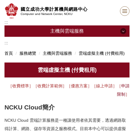
跳
國立成功大學計算機與網路中心
到
Computer and Network Center, NCKU
主
:::
要
內
主機與雲端服務
容
區
:::
主機與雲端服務
首頁
服務總覽
主機與雲端服務
雲端虛擬主機 (付費租用)
網頁服務 (單位網站專案網站個人網頁)
雲端虛擬主機 (付費租用)
雲端儲存 (mybox)
［
收費標準
］［
收費計算範例
］［
優惠方案
］
［
線上申請
］
［
申請
雲端虛擬主機 (付費租用)
限制
］
雲端虛擬主機 (行政雲)
NCKU Cloud簡介
AI運算服務 (付費租用)
NCKU Cloud 雲端計算服務是一種讓使用者依其需要，透過網路取
AI字幕生成系統
得計算、網路、儲存等資源之服務模式。目前本中心可以提供虛擬