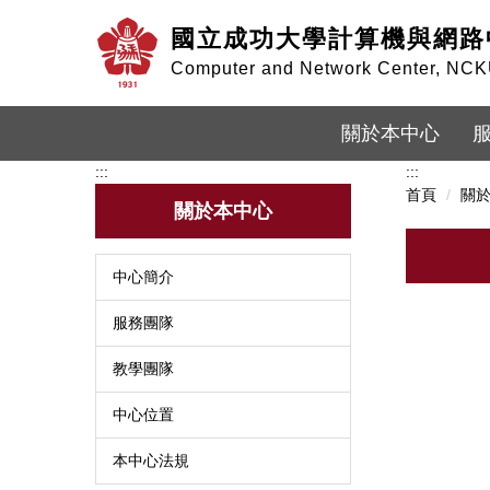
跳
國立成功大學計算機與網路
到
主
Computer and Network Center, NC
要
內
容
關於本中心
區
:::
:::
首頁
關
關於本中心
中心簡介
服務團隊
教學團隊
中心位置
本中心法規