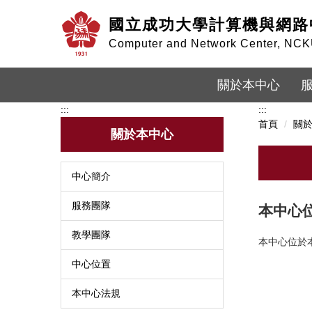
跳
國立成功大學計算機與網路
到
主
Computer and Network Center, NC
要
內
容
關於本中心
區
:::
:::
首頁
關
關於本中心
中心簡介
服務團隊
本中心
教學團隊
本中心位於本
中心位置
本中心法規