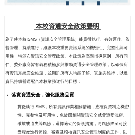
資安通報
機關不得使用資安疑慮之資通訊產品（含軟體、硬體及服務）
本校資通安全政策聲明
GCB&VANS說明網站
為了使本校ISMS（資訊安全管理系統）能貫徹執行、有效運作、監
各單位及所屬網站導入HTTPS
督管理、持續進行，維護本校重要資訊系統的機密性、完整性與可
網站/主機弱點掃描申請
用性，特頒布資訊安全管理政策。本政策為高階指導原則，所有同
仁、委外廠商皆有義務積極參與推動資通安全管理政策，以確保所
資通系統防護需求分級作業說明
有資訊系統安全維運，並期許所有人均能了解、實施與維持，以達
資訊服務委外(採購)作業注意事項
資訊持續營運配合本校業務遂行的目標：
行動化應用軟體(APP)
落實資通安全，強化服務品質
教育體系資安攻防演練
貫徹執行ISMS，所有資訊作業相關措施，應確保資料之機密
性、完整性及可用性，免於因相關資訊安全威脅遭受洩密、
資通安全教育訓練
破壞或遺失等風險，選擇適切的保護措施，將風險降至可接
校內資安專區(限校內瀏覽)
受程度進行監控、審查及稽核資訊安全管理制度的工作，以