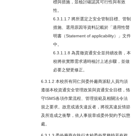
標與措施，並檢討確認其可行性與有效
性。
6.3.1.1.7 將所選定之安全管制目標、管制
措施、選用原因等資料記載於「適用性聲
明書（Statement of applicability）」文件
中。
6.3.1.1.8 為貫徹資通安全並持續改善，本
校將依實際需求適時檢討上述步驟，並做
必要之變更修正。
6.3.1.2 本校所有同仁與委外廠商派駐人員均須
遵循本校資通安全管理政策與資通安全目標，恪
守ISMS各項作業流程、管理規範及相關法令法
規之要求。故意或過失違反者，將視其違反情節
及所造成之衝擊，依人事規章或委外契約予以懲
處。
6.3.1.3 委外廠商在執行本校委外業務時若有複