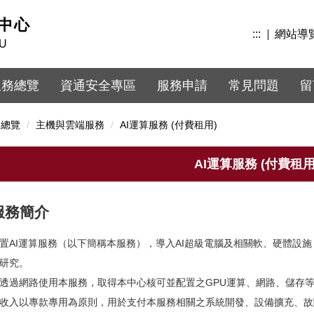
中心
:::
網站導
KU
服務總覽
資通安全專區
服務申請
常見問題
留
務總覽
主機與雲端服務
AI運算服務 (付費租用)
AI運算服務 (付費租用
服務簡介
置AI運算服務（以下簡稱本服務），導入AI超級電腦及相關軟、硬體設
研究。
透過網路使用本服務，取得本中心核可並配置之GPU運算、網路、儲存
收入以專款專用為原則，用於支付本服務相關之系統開發、設備擴充、故