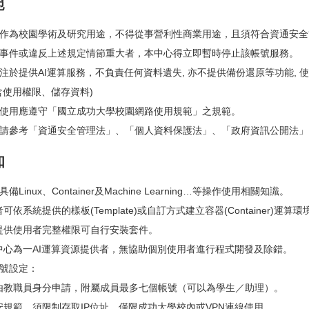
範
作為校園學術及研究用途，不得從事營利性商業用途，且須符合資通安全
事件或違反上述規定情節重大者，本中心得立即暫時停止該帳號服務。
注於提供AI運算服務，不負責任何資料遺失, 亦不提供備份還原等功能,
含使用權限、儲存資料)
使用應遵守「國立成功大學校園網路使用規範」之規範。
請參考「資通安全管理法」、「個人資料保護法」、「政府資訊公開法」
知
備Linux、Container及Machine Learning…等操作使用相關知識。
可依系統提供的樣板(Template)或自訂方式建立容器(Container)運算環
提供使用者完整權限可自行安裝套件。
中心為一AI運算資源提供者，無協助個別使用者進行程式開發及除錯。
號設定：
由教職員身分申請，附屬成員最多七個帳號（可以為學生／助理）。
安規範，須限制存取IP位址，僅限成功大學校內或VPN連線使用。