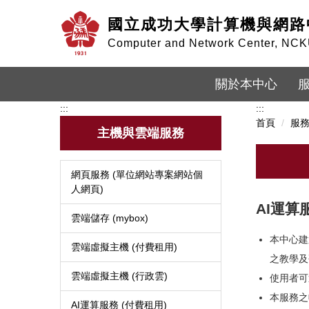
跳
國立成功大學計算機與網路
到
主
Computer and Network Center, NC
要
內
容
關於本中心
區
:::
:::
首頁
服
主機與雲端服務
網頁服務 (單位網站專案網站個
人網頁)
AI運算
雲端儲存 (mybox)
本中心建
雲端虛擬主機 (付費租用)
之教學及
雲端虛擬主機 (行政雲)
使用者可
本服務之
AI運算服務 (付費租用)