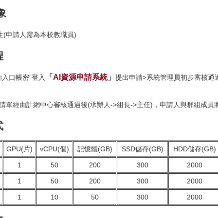
象
生(申請人需為本校教職員)
程
「
AI資源申請系統
」
功入口帳密”登入
提出申請>系統管理員初步審核通
申請單經由計網中心審核通過後(承辦人->組長->主任)，申請人與群組成員將收
式
GPU(片)
vCPU(個)
記憶體(GB)
SSD儲存(GB)
HDD儲存(GB)
1
50
200
300
2000
1
50
200
300
2000
1
10
50
300
2000