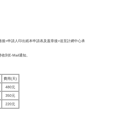
過後>申請人印出紙本申請表及蓋章後>送至計網中心承
到E-Mail通知。
費用(天)
480元
350元
220元