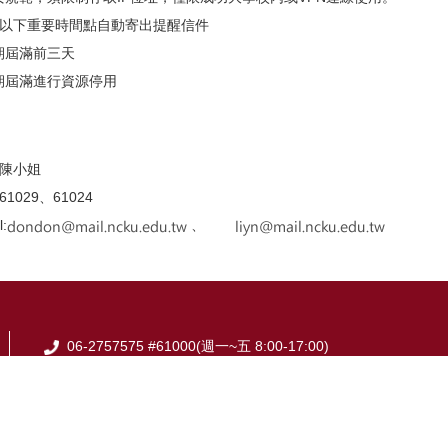
以下重要時間點自動寄出提醒信件
期屆滿前三天
期屆滿進行資源停用
陳小姐
61029、61024
l:
、
06-2757575 #61000(週一~五 8:00-17:00)
06-2368855
em61000@email.ncku.edu.tw
701台南市東區大學路1號(成功校區資訊大樓)