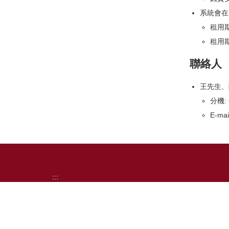
系統會在
租用
租用
聯絡人
王先生、
分機: 
E-mai
:::
成功大學計算機與網路中心
Computer & Network Center, NCKU