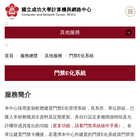
跳
國立成功大學計算機與網路中心
到
Computer and Network Center, NCKU
主
:::
要
內
其他服務
容
區
:::
其他服務
首頁
服務總覽
其他服務
門禁E化系統
NTP 校時服務
門禁E化系統
硬碟破壞服務
NCKU LineBot服務
服務簡介
Google Workspace 服務 (原稱G Suite)
本中心採用套裝軟體建置門禁E化管理系統，具系所、單位群組，已
匯入本校教職員生資料及定期更新。具自行設定多種開放時段及允
網路行動分機服務
許哪些成員進出的功能（
更多功能，請看門禁系統操作手冊
）。各
校園授權軟體
單位建置門禁卡機後，若選擇本中心所建置的門禁E化系統當門禁管