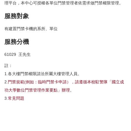
理平台，本中心可授權各單位門禁管理者依需求做門禁權限管理。
會議室借用
服務對象
門禁E化系統
校內罕用字型
有建置門禁卡機的系所、單位
計網中心廣場借用
服務分機
QR-Code 產生器
61029 王先生
註：
1.各大樓門禁權限請洽所屬大樓管理人員。
2.
門禁規範(例如：臨時門禁卡申請），請遵循本校駐警隊「國立成
功大學數位門禁管理作業要點」辦理
。
3.
常見問題