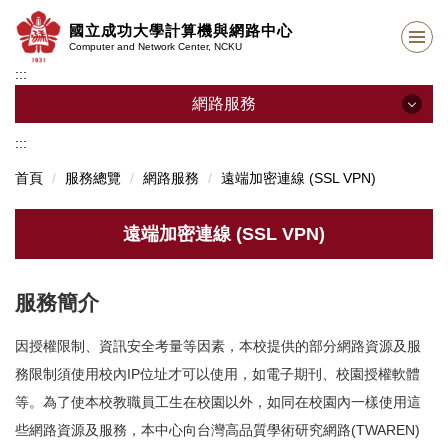
跳
國立成功大學計算機與網路中心
到
Computer and Network Center, NCKU
主
:::
要
內
網路服務
容
區
:::
網路服務
首頁
服務總覽
網路服務
遠端加密連線 (SSL VPN)
校園無線網路
遠端加密連線 (SSL VPN)
學生宿舍網路
遠端加密連線 (SSL VPN)
服務簡介
網域名稱註冊 (DNS)
因授權限制、資訊安全考量等因素，本校提供的部分網路資源及服
務限制須使用校內IP位址才可以使用，如電子期刊、校園授權軟體
IP位址申請
等。為了使本校教職員工生在校園以外，如同在校園內一樣使用這
教職員宿舍網路
些網路資源及服務，本中心向台灣高品質學術研究網路(TWAREN)