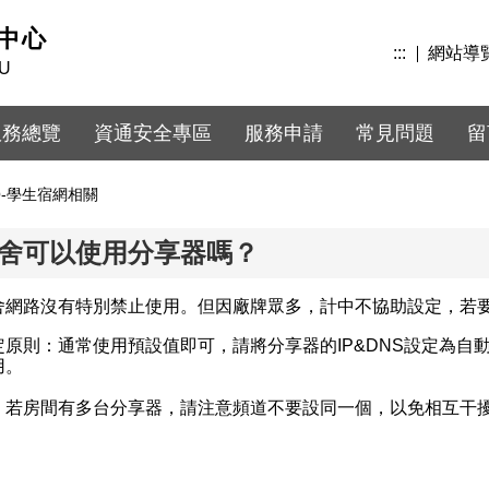
中心
:::
網站導
KU
服務總覽
資通安全專區
服務申請
常見問題
留
Q-學生宿網相關
舍可以使用分享器嗎？
舍網路沒有特別禁止使用。但因廠牌眾多，計中不協助設定，若
原則：通常使用預設值即可，請將分享器的IP&DNS設定為自動取得(
用。
：若房間有多台分享器，請注意頻道不要設同一個，以免相互干