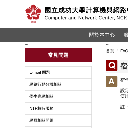
跳
國立成功大學計算機與網路
到
主
Computer and Network Center, NC
要
內
容
關於本中心
區
:::
:::
首頁
FA
常見問題
宿
E-mail 問題
宿
網路行動分機相關
設定
使
學生宿網相關
註
NTP校時服務
網頁相關問題