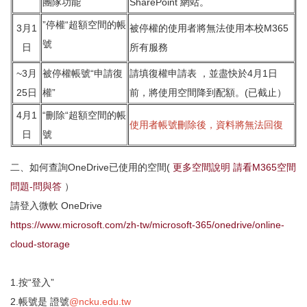
團隊功能
SharePoint 網站。
”停權“超額空間的帳
3月1
被停權的使用者將無法使用本校M365
號
日
所有服務
~3月
被停權帳號“申請復
請填復權申請表 ，並盡快於4月1日
25日
權”
前，將使用空間降到配額。(已截止）
4月1
“刪除“超額空間的帳
使用者帳號刪除後，資料將無法回復
日
號
二、如何查詢OneDrive已使用的空間(
更多空間說明 請看M365空間
問題-問與答
）
請登入微軟 OneDrive
https://www.microsoft.com/zh-tw/microsoft-365/onedrive/online-
cloud-storage
1.按“登入”
2.帳號是 證號
@ncku.edu.tw