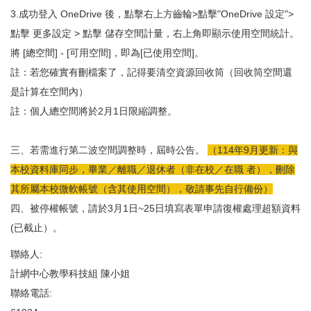
3.成功登入 OneDrive 後，點擊右上方齒輪>點擊"OneDrive 設定">
點擊 更多設定 > 點擊 儲存空間計量，右上角即顯示使用空間統計。
將 [總空間] - [可用空間]，即為[已使用空間]。
註：若您確實有刪檔案了，記得要清空資源回收筒（回收筒空間還
是計算在空間內）
註：個人總空間將於2月1日限縮調整。
三、若需進行第二波空間調整時，屆時公告。
（114年9月更新：與
本校資料庫同步，畢業／離職／退休者（非在校／在職 者），刪除
其所屬本校微軟帳號（含其使用空間），敬請事先自行備份）
四、被停權帳號，請於3月1日~25日填寫表單申請復權處理超額資料
(已截止）。
聯絡人:
計網中心教學科技組 陳小姐
聯絡電話: