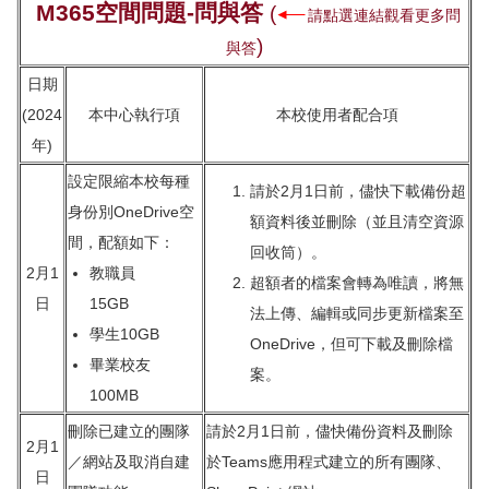
M365空間問題-問與答
(
請點選連結觀看更多問
)
與答
日期
(2024
本中心執行項
本校使用者配合項
年)
設定限縮本校每種
請於2月1日前，儘快下載備份超
身份別OneDrive空
額資料後並刪除（並且清空資源
間，配額如下：
回收筒）。
2月1
教職員
超額者的檔案會轉為唯讀，將無
日
15GB
法上傳、編輯或同步更新檔案至
學生10GB
OneDrive，但可下載及刪除檔
畢業校友
案。
100MB
刪除已建立的團隊
請於2月1日前，儘快備份資料及刪除
2月1
／網站及取消自建
於Teams應用程式建立的所有團隊、
日