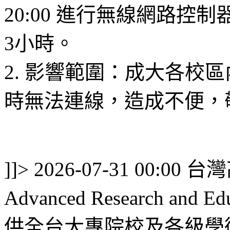
20:00 進行無線網路
3小時。
2. 影響範圍：成大各校
時無法連線，造成不便，
]]>
2026-07-31 00:00
台灣
Advanced Research and E
供全台大專院校及各級學