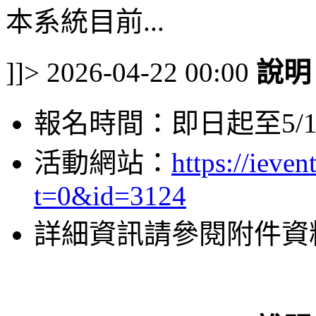
本系統目前...
]]>
2026-04-22 00:00
說明
報名時間：即日起至5/15(
活動網站：
https://ieven
t=0&id=3124
詳細資訊請參閱附件資