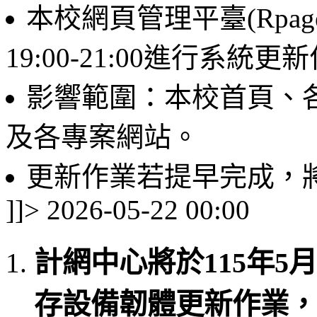
本校網頁管理平臺(Rpage
19:00-21:00進行系
影響範圍：本校首頁、各單
及各專案網站。
更新作業若提早完成，將
]]>
2026-05-22 00:00
計網中心將於115年5月1
存設備韌體更新作業，