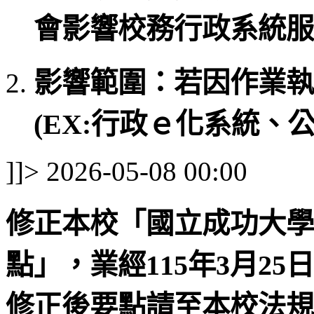
會影響校務行政系統服
影響範圍：若因作業執
(EX:行政ｅ化系統、公
]]>
2026-05-08 00:00
修正本校「國立成功大學
點」，業經115年3月25
修正後要點請至本校法規