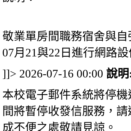
敬業單房間職務宿舍與自
07月21與22日進行網路設
]]>
2026-07-16 00:00
說明
本校電子郵件系統將停機
間將暫停收發信服務，請
成不便之處敬請見諒。