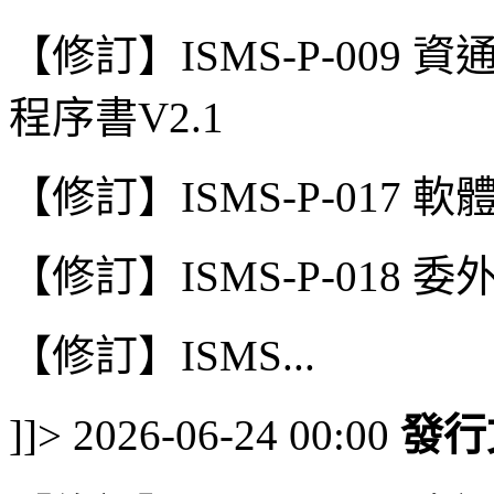
【修訂】ISMS-P-00
程序書V2.1
【修訂】ISMS-P-017 
【修訂】ISMS-P-018 
【修訂】ISMS...
]]>
2026-06-24 00:00
發行