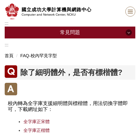
跳
國立成功大學計算機與網路中心
到
Computer and Network Center, NCKU
主
:::
要
內
常見問題
容
區
:::
常見問題
首頁
FAQ-校內罕見字型
E-mail 問題
除了細明體外，是否有標楷體?
網路行動分機相關
學生宿網相關
校內轉為全字庫支援細明體與標楷體，用法切換字體即
NTP校時服務
可，下載網址如下：
網頁相關問題
全字庫正宋體
全字庫正楷體
VPN相關