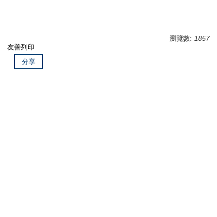
mybox相關
校內罕見字型
瀏覽數:
1857
其他
友善列印
分享